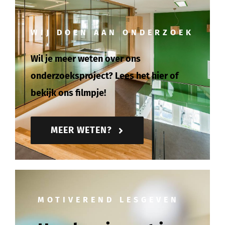
WIJ DOEN AAN ONDERZOEK
Wil je meer weten over ons
onderzoeksproject? Lees het hier of
bekijk ons filmpje!
MEER WETEN?
MOTIVEREND LESGEVEN