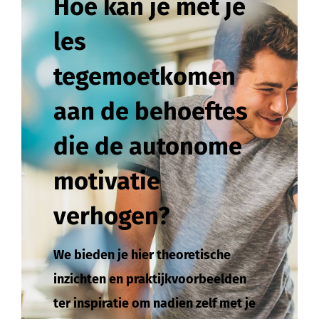
Hoe kan je met je
les
tegemoetkomen
aan de behoeftes
die de autonome
motivatie
verhogen?
We bieden je hier theoretische
inzichten en praktijkvoorbeelden
ter inspiratie om nadien zelf met je